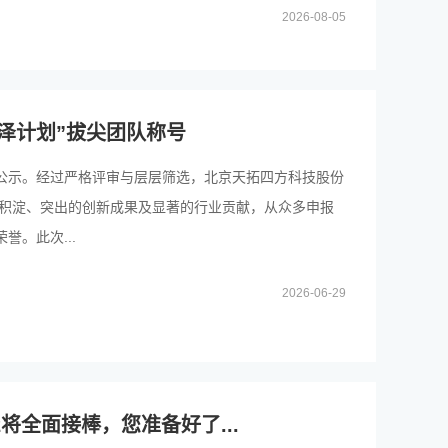
2026-08-05
泽计划”拔尖团队称号
布公示。经过严格评审与层层筛选，北京天拓四方科技股份
积淀、突出的创新成果及显著的行业贡献，从众多申报
。此次...
2026-06-29
2将全面接棒，您准备好了...