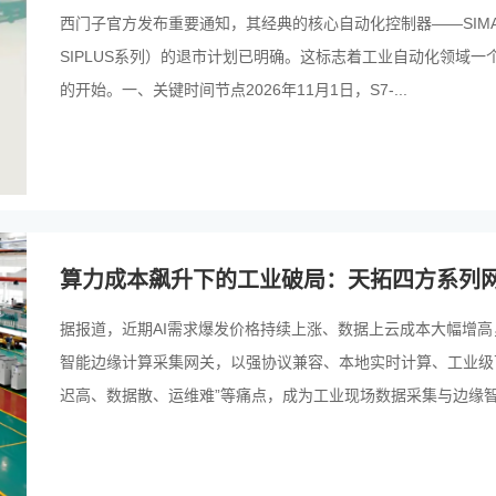
西门子官方发布重要通知，其经典的核心自动化控制器——SIMATI
SIPLUS系列）的退市计划已明确。这标志着工业自动化领域
的开始。一、关键时间节点2026年11月1日，S7-...
算力成本飙升下的工业破局：天拓四方系列网关
据报道，近期AI需求爆发价格持续上涨、数据上云成本大幅增高
智能边缘计算采集网关，以强协议兼容、本地实时计算、工业级
迟高、数据散、运维难”等痛点，成为工业现场数据采集与边缘智能