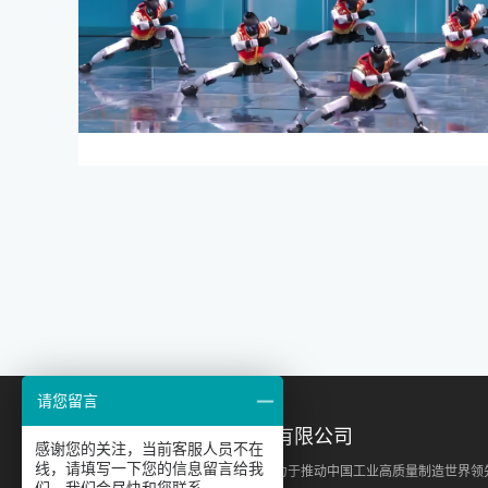
请您留言
北京天拓四方科技股份有限公司
感谢您的关注，当前客服人员不在
线，请填写一下您的信息留言给我
北京天拓四方科技股份有限公司致力于推动中国工业高质量制造世界领