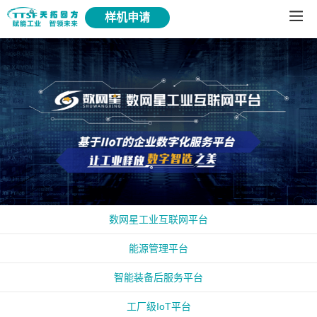
样机申请
数网星工业互联网平台
能源管理平台
智能装备后服务平台
工厂级IoT平台