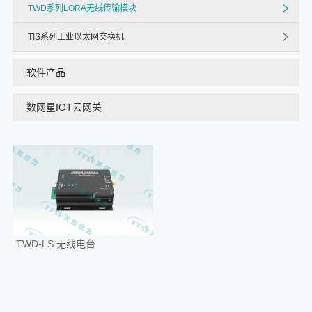
TWD系列LORA无线传输模块
TIS系列工业以太网交换机
软件产品
数网星IOT云网关
TWD-LS 无线电台