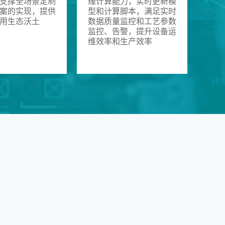
支撑全场景定制
缘计算能力，实时更新模
案的实现，提供
型和计算脚本，满足实时
用生态沃土
数据质量监控和工艺参数
监控、告警，提升设备运
维效率和生产效率