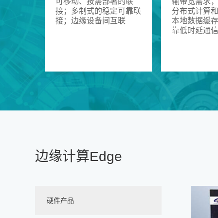
可移动、按需部署的联
输带宽需求
接；多制式的稳定可靠联
分布式计算
接；边缘设备间互联
本地数据缓
靠低时延通
边缘计算Edge
硬件产品