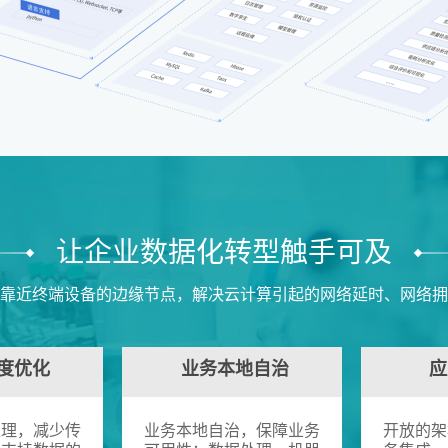
让企业数据化转型触手可及
靠近终端设备的边缘节点，解决云计算引起的网络延时、网络拥
度优化
业务本地自治
应
处理，减少传
业务本地自治，保障业务
开放的架