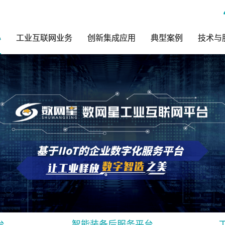
心
工业互联网业务
创新集成应用
典型案例
技术与
台
智能装备后服务平台