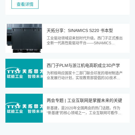
查看详情
天拓分享：SINAMICS S220 书本型
400V系统正式发布！
工业驱动领域迎来划时代升级。西门子正式推出
全新一代高性能驱动平台——SINAMICS
S220，以颠覆性系统架构和前瞻性技术创新，
重新定义驱动技术的性能标杆与扩展边界。作为
SINAMICS S120卓越基因的传承与超越，S220
承载二十余年驱动技术积淀，融合数字化时代的
西门子PLM与浙江机电高职成立3D产学
前沿理念，...
研平台
为积极响应国家十二部门联合印发的增材制造产
业发展行动计划，实现教育部提倡的3D技术普
及化、规模化应用，近日西门子工业软件(上海)
有限公司(以下简称为“西门子PLM”)联合浙江机
电职业技术学院，宣布共同成立《浙江机电职业
技术学院与西门子PLM“数字化设计(Siemens
两会专题 | 工业互联网是掌握未来的关键
Solid...
新基建，是2020年全国两会的热门话题。作为
“新基建”的核心领域之一，工业互联网可看作是
数字“新基建”的领头羊，因而受到中央决策层的
高度重视。根据规划，我国将分“三步走”发展工
业互联网：到2025年，基本形成具备国际竞争
力的基础设施和产业体系，覆盖各地区、各行业