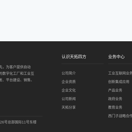
认识天拓四方
业务中心
先，为客户提供自动
公司简介
工业互联网业
的数字化工厂和工业互
发、平台建设、销售、
企业资质
创新集成应用
企业文化
产品业务
公司新闻
政府业务
天拓分享
教育业务
西门子战略合
26号总部国际11号东楼