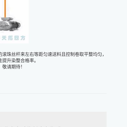
的滚珠丝杆来左右等距匀速送料且控制卷取平整均匀，
性提升染整合格率。
，敬请期待！