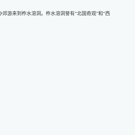
办郊游来到柞水溶洞。柞水溶洞誉有“北国奇观”和“西