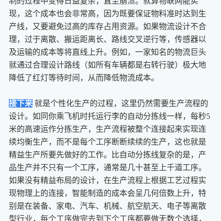
制的过程中变得日益复杂，直至崩溃。就算物联网能实
现，这个成本也会非常高，因为既要保证物料准时达到生
产线，又要避免过高的库存占用资源。如果物流设计不合
理，过于离散、搬运距离长、路线交叉逆行等，传感器以
及运输的成本等将直线上升。例如，一家知名的物流巨头
就通过合理设计路线（如所有车辆都是右转行驶）极大地
降低了红灯等待时间，从而降低物流成本。
接下来
就是个性化生产的过程，这里仍然需要生产流程的
设计。如同你乘飞机时托运行李的自动分拣线一样，每秒5
米的高速运作分拣生产，生产流程被整个连接起来实现连
续均衡生产，而不是每个工序断断续续的生产，这也就是
精益生产所要先做好的工作。比自动分拣线复杂的是，产
品生产并不只有一个工序，通常是几十甚至上千道工序。
如果没有精益布局的设计，在生产流程上根据工艺过程实
现物理上的连接，智能制造的成本会呈几何倍数上升，特
别是在装备、家电、汽车、机械、航空航天、电子等离散
型行业，每个工序做完去到下个工序都要做无数个选择，