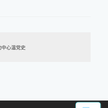
动中心温党史