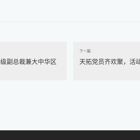
下一篇:
高级副总裁兼大中华区
天拓党员齐欢聚，活