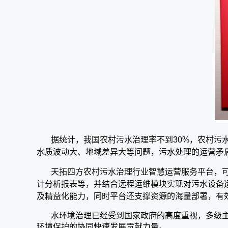
据统计，我国农村污水治理率不到30%，农村污
水质波动大、地域差异大等问题，污水处理的运营矛
天拓四方农村污水治理行业智慧运营服务平台，
计分析报表等，并结合远程运维模块实现对污水设备
及精益化能力，同时平台还支撑资源的海量部署，有
水环境治理已经受到国家政府的高度重视，多级
环境保护的协同快速发展贡献力量。