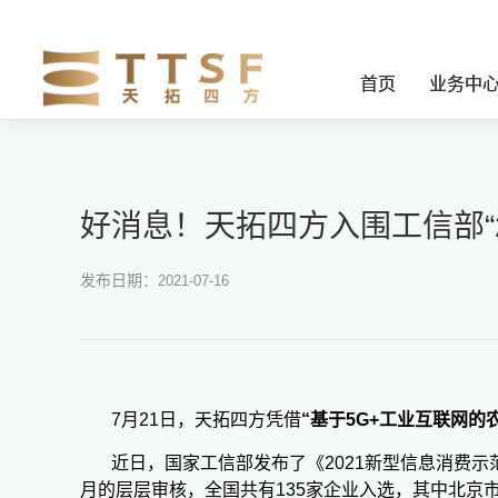
首页
业务中
好消息！天拓四方入围工信部“
发布日期：
2021-07-16
7月21日，天拓四方凭借
“基于5G+工业互联网
近日
，国家工信部发布了《2021新型信息消费
月的层层审核，全国共有135家企业入选，其中北京市