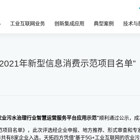
心
工业互联网业务
创新集成应用
典型案例
技术与
2021年新型信息消费示范项目名单”
的农业污水治理行业智慧运营服务平台应用示范”
顺利通过公示，成
示范项目名单》，此次评选经企业申报、地方推荐、形式审查和专
共有8家企业入选，天拓四方凭借“基于5G+工业互联网的农业污