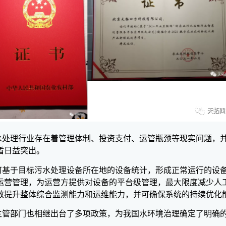
水处理行业存在着管理体制、投资支付、运管瓶颈等现实问题，
盾日益突出。
可基于目标污水处理设备所在地的设备统计，形成正常运行的设
运营管理，为运营方提供对设备的平台级管理，最大限度减少人
效提升整体综合监测能力和运维能力，并可确保系统的持续优化
主管部门也相继出台了多项政策，为我国水环境治理确定了明确