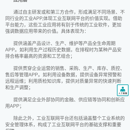
通过自主研发或和第三方合作，形成满足不同场景、不
同行业的工业APP,体现工业互联网平台的价值实现。借助
平台能力，这些工业应用将有别于传统的工业软件，更加
强调数据应用带来的价值。具体表现为：
提供涵盖产品设计、生产、维护等产品全生命周期
APP。如利用生产过程历史数据，在排程时为某种产品安
排合格率最高的资源和工艺组合；
提供贯穿企业运营的销售、采购、生产、库存、质控、
售后等管理APP。如利用设备数据，提供设备异常预警和
远程运维；利用质检知识库，提供对质量异常的快速判断
和生产调整；
提供满足企业外部协同的金融、供应链等协同和创新应
用APP；
除此之外，工业互联网平台还包括涵盖整个工业系统的
安全管理体系，构成了工业互联网平台的基础支撑和重要