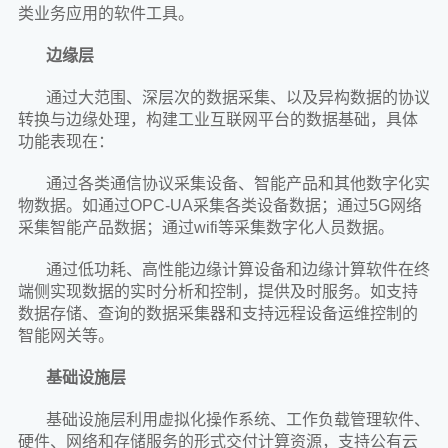
类业务应用的软件工具。
边缘层
通过大范围、深层次的数据采集、以及异构数据的协议
转换与边缘处理，构建工业互联网平台的数据基础，具体
功能表现在：
通过各类通信协议采集设备、智能产品和其他数字化实
物数据。如通过OPC-UA采集各类设备数据；通过5G网络
采集智能产品数据；通过wifi等采集数字化人员数据。
通过低功耗、高性能边缘计算设备和边缘计算软件在终
端侧实现数据的实时分析和控制，提供及时服务。如支持
数据存储、查询的数据采集器和支持远程设备运维控制的
智能网关等。
基础设施层
基础设施层利用虚拟化操作系统、工作负载管理软件、
硬件、网络和存储服务的形式交付计算资源，支持公有云