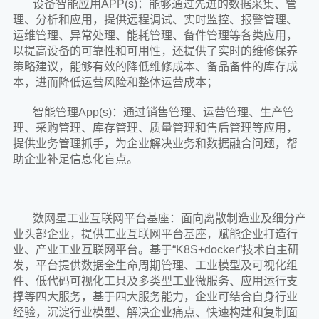
设备智能应用APP(s)：能够通过先进的数据采集、管
理、分析和应用，提供远程调试、实时监控、报警管理、
运维管理、异常处理、能耗管理、备件管理等各类应用，
以提高设备的可靠性和可用性，还提供了实时的维修保养
策略建议，能够有效的降低维修成本、备品备件的库存成
本，进而降低运营风险和整体运营成本；
智能管理App(s)：通过销售管理、运营管理、生产管
理、采购管理、库存管理、质量管理和售后管理等应用，
提供业务管理抓手，为企业解决业务和数据融合问题，帮
助企业补足信息化盲点。
数网星工业互联网平台基座：
面向离散制造业及细分产
业头部企业，提供工业互联网平台基座，赋能企业打造行
业、产业工业互联网平台。基于“K8S+docker”技术自主研
发，平台提供数据全生命周期管理、工业模型及可视化组
件、低代码可视化工具及多类型工业微服务、应用运行支
撑等四大服务，基于四大服务能力，企业可结合自身行业
经验，沉淀行业模型、解决企业痛点、快速构建和复制面