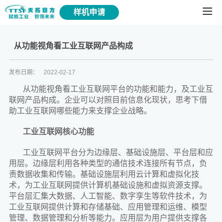
样机申请
从功能视角看工业互联网产品构成
发布日期：
2022-02-17
从功能视角看工业互联网平台的功能和能力，及工业互
联网产品构成。企业可以对照目前信息化现状，思考下借
助工业互联网哪些能力来支撑企业战略。
工业互联网核心功能
工业互联网平台分为边缘层、基础设施层、平台层和应
用层。边缘层利用各种类型的通信技术连接所有节点，负
责数据收集和传输。基础设施层利用云计算和虚拟化技
术，为工业互联网提供计算机基础设施和虚拟资源支撑。
平台层汇集大数据、人工智能、数字孪生等软件技术，为
工业互联网提供计算和存储基础、应用管理和运维、模型
管理、数据管理和分析等能力。应用层为用户提供支撑各