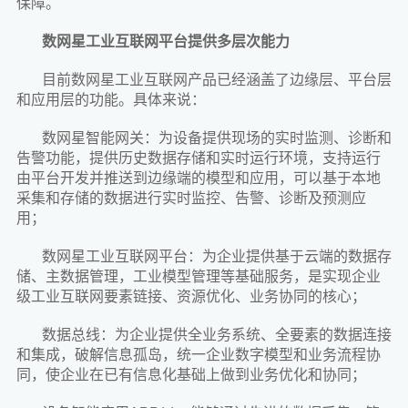
保障。
数网星工业互联网平台提供多层次能力
目前数网星工业互联网产品已经涵盖了边缘层、平台层
和应用层的功能。具体来说：
数网星智能网关：为设备提供现场的实时监测、诊断和
告警功能，提供历史数据存储和实时运行环境，支持运行
由平台开发并推送到边缘端的模型和应用，可以基于本地
采集和存储的数据进行实时监控、告警、诊断及预测应
用；
数网星工业互联网平台：为企业提供基于云端的数据存
储、主数据管理，工业模型管理等基础服务，是实现企业
级工业互联网要素链接、资源优化、业务协同的核心；
数据总线：为企业提供全业务系统、全要素的数据连接
和集成，破解信息孤岛，统一企业数字模型和业务流程协
同，使企业在已有信息化基础上做到业务优化和协同；