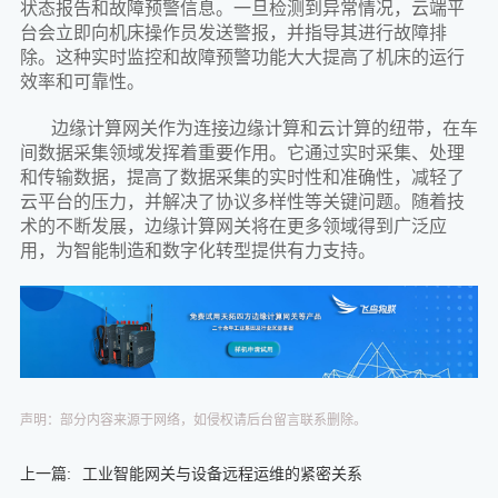
状态报告和故障预警信息。一旦检测到异常情况，云端平
台会立即向机床操作员发送警报，并指导其进行故障排
除。这种实时监控和故障预警功能大大提高了机床的运行
效率和可靠性。
边缘计算网关作为连接边缘计算和云计算的纽带，在车
间数据采集领域发挥着重要作用。它通过实时采集、处理
和传输数据，提高了数据采集的实时性和准确性，减轻了
云平台的压力，并解决了协议多样性等关键问题。随着技
术的不断发展，边缘计算网关将在更多领域得到广泛应
用，为智能制造和数字化转型提供有力支持。
声明：部分内容来源于网络，如侵权请后台留言联系删除。
上一篇:
工业智能网关与设备远程运维的紧密关系