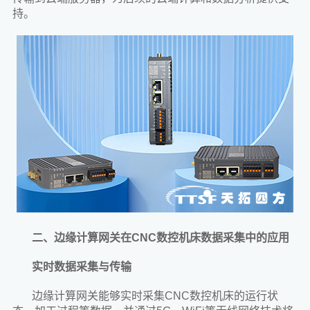
持。
二、边缘计算网关在CNC数控机床数据采集中的应用
实时数据采集与传输
边缘计算网关能够实时采集CNC数控机床的运行状