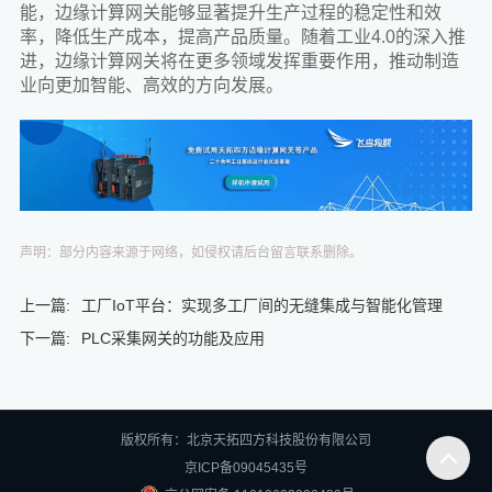
能，边缘计算网关能够显著提升生产过程的稳定性和效
率，降低生产成本，提高产品质量。随着工业4.0的深入推
进，边缘计算网关将在更多领域发挥重要作用，推动制造
业向更加智能、高效的方向发展。
声明：部分内容来源于网络，如侵权请后台留言联系删除。
上一篇:
工厂IoT平台：实现多工厂间的无缝集成与智能化管理
下一篇:
PLC采集网关的功能及应用
版权所有：北京天拓四方科技股份有限公司
京ICP备09045435号