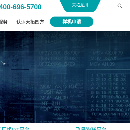
天拓龙川
400-696-5700
样机申请
服务
认识天拓四方
工厂级IoT平台
飞鸟物联平台