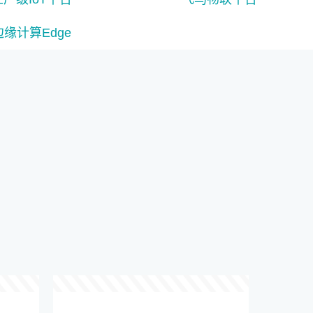
边缘计算Edge