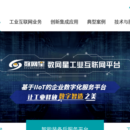
心
工业互联网业务
创新集成应用
典型案例
技术与
台
智能装备后服务平台