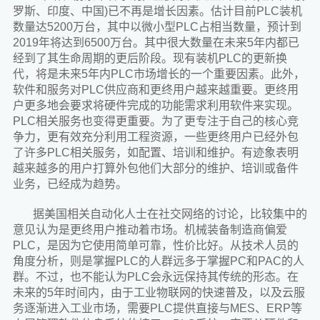
罗斯、印度、中国)已不再是增长因素。估计目前PLC装机
数量达5200万台，其中以微小型PLC占相当数量，预计到
2019年将达到6500万台。其中很大数量在未来5年内都已
经到了其生命周期的更后阶段。现有装机PLC的更新换
代，将是未来5年内PLC市场增长的一个重要因素。此外，
软件和服务对PLC供应商和更终用户越来越重要。更终用
户更多地会要求将硬件完成的功能需求利用软件来实现。
PLC相关服务也变得更重要。为了更专注于自己的核心竞
争力，更有效充分利用工程资源，一些更终用户已经外包
了许多PLC相关服务，如配置、培训和维护。有迹象表明
越来越多的用户打算外包他们大部分的维护、培训或备件
业务，已经成为趋势。
据美国相关自动化人士在社交网络的讨论，比较集中的
意见认为是更终用户推动着市场。机械装备制造商偏爱
PLC，是因为它使用简单可靠，性价比好。从技术人员的
角度分析，则是掌握PLC的人群远多于掌握PC和PAC的人
群。不过，也不能认为PLC会永远保持其传统的形态。在
未来的5年时间内，由于工业物联网的快速普及，以及云服
务逐渐进入工业市场，需要PLC提供直接与MES、ERP等