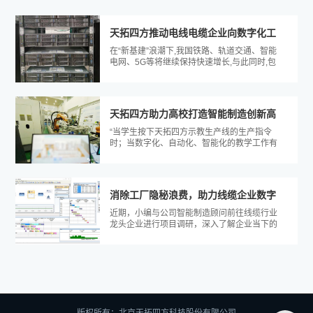
天拓四方推动电线电缆企业向数字化工
在“新基建”浪潮下,我国铁路、轨道交通、智能
厂更进一步
电网、5G等将继续保持快速增长,与此同时,包
含智能工业在内的数字经济已是...
天拓四方助力高校打造智能制造创新高
“当学生按下天拓四方示教生产线的生产指令
地
时；当数字化、自动化、智能化的教学工作有
条不紊的开展起来时，我的心情是无比激...
消除工厂隐秘浪费，助力线缆企业数字
近期，小编与公司智能制造顾问前往线缆行业
化管理
龙头企业进行项目调研，深入了解企业当下的
生产流程、库房管理、供应链管理等，探...