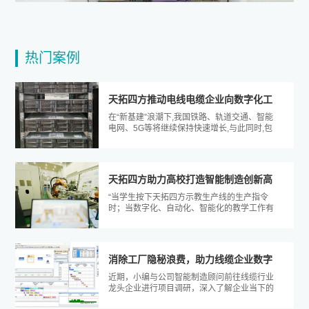
热门案例
天拓四方推动电线电缆企业向数字化工
在“新基建”浪潮下,我国铁路、轨道交通、智能
厂更进一步
电网、5G等将继续保持快速增长,与此同时,包
含智能工业在内的数字经济已是...
天拓四方助力高校打造智能制造创新高
“当学生按下天拓四方示教生产线的生产指令
地
时；当数字化、自动化、智能化的教学工作有
条不紊的开展起来时，我的心情是无比激...
消除工厂隐秘浪费，助力线缆企业数字
近期，小编与公司智能制造顾问前往线缆行业
化管理
龙头企业进行项目调研，深入了解企业当下的
生产流程、库房管理、供应链管理等，探...