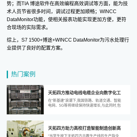
势；而TIA 博途软件在高效编程高效调试等方面，能为技
术人员节省很多时间，调试过程更加顺畅；WINCC
DataMonitor功能，使相关报表功能实现更加方便，更符
合现场的实际需求。
综上，S7 1500+博途+WINCC DataMonitor为污水处理行
业提供了良好的配置方案。
热门案例
天拓四方推动电线电缆企业向数字化工
在“新基建”浪潮下,我国铁路、轨道交通、智能
厂更进一步
电网、5G等将继续保持快速增长,与此同时,包
含智能工业在内的数字经济已是...
天拓四方助力高校打造智能制造创新高
“当学生按下天拓四方示教生产线的生产指令