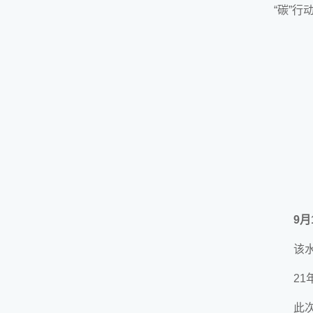
“碳”行
9月
该
21
此