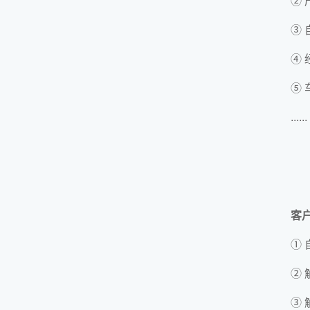
② 
③
④
⑤
......
客
① 
②
③