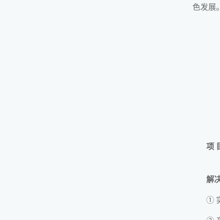
色发展
项 
解
①